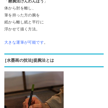
「
懸腕法けんわんほう
」
体から肘を離し、
筆を持った方の腕を
紙から離し紙と平行に
浮かせて描く方法。
大きな運筆が可能です
。
[水墨画の技法]提腕法とは