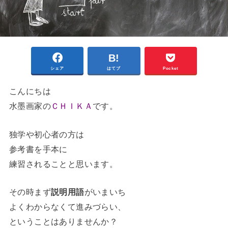
シェア
はてブ
Pocket
こんにちは
水墨画家の
ＣＨＩＫＡ
です。
独学や初心者の方は
参考書を手本に
練習されることと思います。
その時まず
説明用語
がいまいち
よくわからなくて進みづらい、
ということはありませんか？