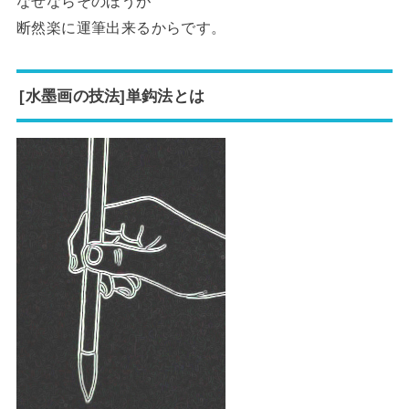
なぜならそのほうが
断然楽に運筆出来るからです。
[水墨画の技法]単鈎法とは