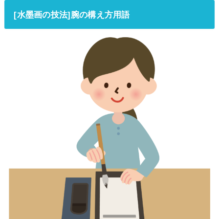
[水墨画の技法]腕の構え方用語