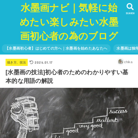
水墨画ナビ｜気軽に始
SEARCH
めたい楽しみたい水墨
画初心者の為のブログ
【水墨画初心者】はじめての方へ｜水墨画を始めたあなたへ
水墨画は独
2026.01.17
chika
描き方、技法
[水墨画の技法]初心者のためのわかりやすい基
本的な用語の解説