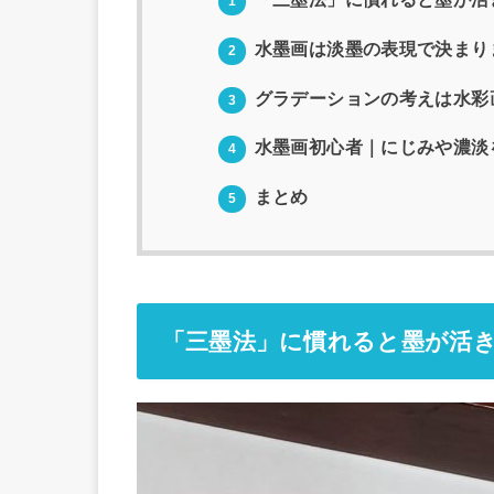
1
水墨画は淡墨の表現で決まり
2
グラデーションの考えは水彩
3
水墨画初心者｜にじみや濃淡
4
まとめ
5
「三墨法」に慣れると墨が活