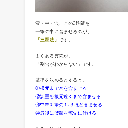
濃・中・淡、この3段階を
一筆の中に含ませるのが、
「三墨法」
です。
よくある質問が、
「割合がわからない」
です。
基準を決めるとすると、
①根元まで水を含ませる
②淡墨を根元近くまで含ませる
③中墨を筆の１/３ほど含ませる
④最後に濃墨を穂先に付ける